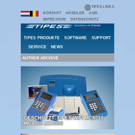
TIPES LINKS
KONTAKT
HÄNDLER
AGB
IMPRESSUM
DATENSCHUTZ
TIPES PRODUKTE
SOFTWARE
SUPPORT
SERVICE
NEWS
AUTHOR ARCHIVE
GESCHÜTZT: TIPES WIFI MC8010
MC8020 MC8030