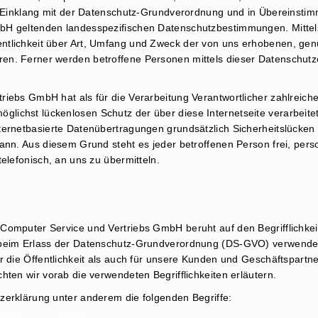
im Einklang mit der Datenschutz-Grundverordnung und in Übereinstim
bH geltenden landesspezifischen Datenschutzbestimmungen. Mittel
tlichkeit über Art, Umfang und Zweck der von uns erhobenen, genu
n. Ferner werden betroffene Personen mittels dieser Datenschutze
iebs GmbH hat als für die Verarbeitung Verantwortlicher zahlreich
lichst lückenlosen Schutz der über diese Internetseite verarbei
ternetbasierte Datenübertragungen grundsätzlich Sicherheitslücken 
kann. Aus diesem Grund steht es jeder betroffenen Person frei, pe
elefonisch, an uns zu übermitteln.
Computer Service und Vertriebs GmbH beruht auf den Begrifflichkei
 beim Erlass der Datenschutz-Grundverordnung (DS-GVO) verwende
r die Öffentlichkeit als auch für unsere Kunden und Geschäftspartne
hten wir vorab die verwendeten Begrifflichkeiten erläutern.
zerklärung unter anderem die folgenden Begriffe: