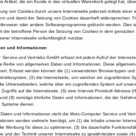
 Artikel, die ein Kunde in den virtuellen Warenkorb gelegt hat, übe
ung von Cookies durch unsere Internetseite jederzeit mittels einer
ern und damit der Setzung von Cookies dauerhaft widersprechen. F
netbrowser oder andere Softwareprogramme gelöscht werden. Dies ist
rt die betroffene Person die Setzung von Cookies in dem genutzten 
erer Internetseite vollumfänglich nutzbar.
ten und Informationen
 Service und Vertriebs GmbH erfasst mit jedem Aufruf der Internets
ne Reihe von allgemeinen Daten und Informationen. Diese allgemei
chert. Erfasst werden können die (1) verwendeten Browsertypen und
iebssystem, (3) die Internetseite, von welcher ein zugreifendes Sy
die Unterwebseiten, welche über ein zugreifendes System auf unser
Zugriffs auf die Internetseite, (6) eine Internet-Protokoll-Adresse (I
und (8) sonstige ähnliche Daten und Informationen, die der Gefahre
n Systeme dienen.
 Daten und Informationen zieht die Motz-Computer Service und Ver
tionen werden vielmehr benötigt, um (1) die Inhalte unserer Internet
die Werbung für diese zu optimieren, (3) die dauerhafte Funktionsfä
e und der Technik unserer Internetseite zu gewährleisten sowie (4