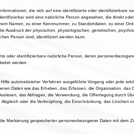
ormationen, die sich auf eine identifizierte oder identifizierbare 
dentifizierbar wird eine natürliche Person angesehen, die direkt oder
nem Namen, zu einer Kennnummer, zu Standortdaten, zu einer Onl
 Ausdruck der physischen, physiologischen, genetischen, psychische
ichen Person sind, identifiziert werden kann.
zierte oder identifizierbare natürliche Person, deren personenbezoge
beitet werden.
e Hilfe automatisierter Verfahren ausgeführte Vorgang oder jede sol
n Daten wie das Erheben, das Erfassen, die Organisation, das O
slesen, das Abfragen, die Verwendung, die Offenlegung durch Über
n Abgleich oder die Verknüpfung, die Einschränkung, das Löschen od
 die Markierung gespeicherter personenbezogener Daten mit dem Ziel