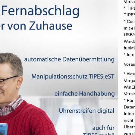
Versi
* TIP
TIPE
* Com
mit e
USB/s
Wind
funkti
* Int
Vorau
* Akt
Vorga
WinEl
Versi
* Für
Date
Inter
nicht
Übern
von d