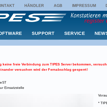
ONTAKT
HÄNDLER
AGB
IMPRESSUM
OFTWARE
SUPPORT
SERVICE
NEW
g keine freie Verbindung zum TIPES Server bekommen, versuche
reinander versuchen wird der Fernabschlag gesperrt!
 eST
r Einsatzstelle
Vorau
* TI