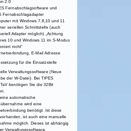
on 2.0
ES Fernabschlagsoftware und
S Fernabschlagadapter
puter mit Windows 7,8,10 und 11
iner seriellen Schnittstelle (auch
eriell Adapter möglich) „Achtung
ows 10 und Windows 11 im S-Modus
oniert nicht“
ernetverbindung, E-Mail Adresse
ssetzung für die Einsatzstelle
uelle Verwaltungssoftware (Neue
be der W-Datei). Bei TIPES
TaV benötigen Sie die 32Bit
on.
 eine automatische
nübernahme wird eine
netverbindung benötigt. Ist diese
 vorhanden, ist auch eine manuelle
ahme möglich. Dieses ist abhängig
er Verwaltungssoftware.